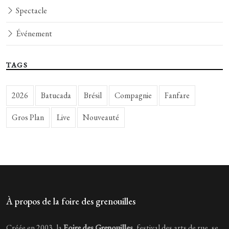
Spectacle
Événement
TAGS
2026
Batucada
Brésil
Compagnie
Fanfare
Gros Plan
Live
Nouveauté
À propos de la foire des grenouilles
Créée en 2003, la
Foire des Grenouilles
, festival des arts de rue, se